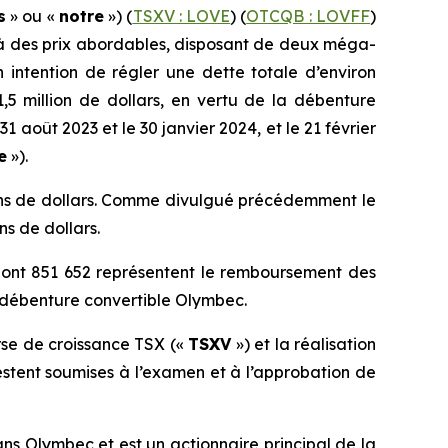
s
» ou «
notre
») (
TSXV : LOVE
) (
OTCQB : LOVFF
)
s à des prix abordables, disposant de deux méga-
 intention de régler une dette totale d’environ
1,5 million de dollars, en vertu de la débenture
31 août 2023 et le 30 janvier 2024, et le 21 février
e
»).
ions de dollars. Comme divulgué précédemment le
ns de dollars.
 dont 851 652 représentent le remboursement des
a débenture convertible Olymbec.
rse de croissance TSX («
TSXV
») et la réalisation
restent soumises à l’examen et à l’approbation de
ns Olymbec et est un actionnaire principal de la