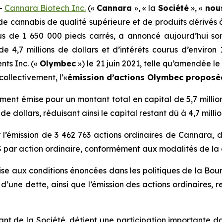
--
Cannara Biotech Inc.
(«
Cannara
», « la
Société
», «
nou
 de cannabis de qualité supérieure et de produits dérivé
us de 1 650 000 pieds carrés, a annoncé aujourd’hui son
de 4,7 millions de dollars et d’intérêts courus d’environ 
nts Inc. («
Olymbec
») le 21 juin 2021, telle qu’amendée le 
collectivement, l’«
émission d’actions Olymbec proposé
ement émise pour un montant total en capital de 5,7 mill
de dollars, réduisant ainsi le capital restant dû à 4,7 millio
l’émission de 3 462 763 actions ordinaires de Cannara,
0 $ par action ordinaire, conformément aux modalités de l
se aux conditions énoncées dans les politiques de la Bou
d’une dette, ainsi que l’émission des actions ordinaires, 
nt de la Société, détient une participation importante da