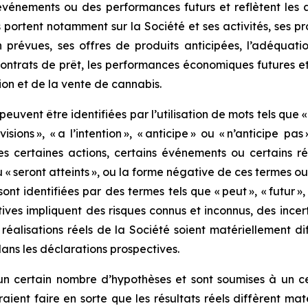
vénements ou des performances futurs et reflètent les at
portent notamment sur la Société et ses activités, ses pr
n prévues, ses offres de produits anticipées, l’adéquati
 contrats de prêt, les performances économiques futures e
ion et de la vente de cannabis.
uvent être identifiées par l’utilisation de mots tels que « pl
évisions », « a l’intention », « anticipe » ou « n’anticipe p
s certaines actions, certains événements ou certains résul
» ou « seront atteints », ou la forme négative de ces termes
 identifiées par des termes tels que « peut », « futur », « 
ives impliquent des risques connus et inconnus, des incert
s réalisations réels de la Société soient matériellement d
ans les déclarations prospectives.
un certain nombre d’hypothèses et sont soumises à un ce
aient faire en sorte que les résultats réels diffèrent ma