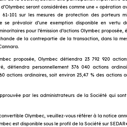
eur d’Olymbec seront considérées comme une « opération
61-101 sur les mesures de protection des porteurs mino
de se prévaloir d’une exemption disponible en vertu 
minoritaires pour l’émission d’actions Olymbec proposée,
archande de la contrepartie de la transaction, dans la me
 Cannara.
lymbec proposée, Olymbec détiendra 23 792 920 actions
, détiendra personnellement 376 040 actions ordinair
 actions ordinaires, soit environ 25,47 % des actions or
pprouvée par les administrateurs de la Société qui sont
nvertible Olymbec, veuillez-vous référer à la notice annue
bec est disponible sous le profil de la Société sur SEDAR