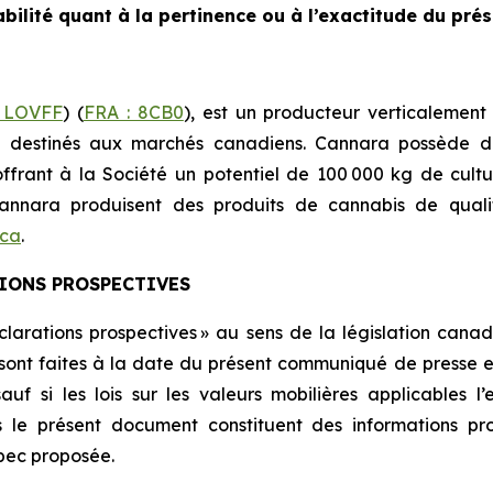
ilité quant à la pertinence ou à l’exactitude du pr
 LOVFF
) (
FRA : 8CB0
), est un producteur verticalement
es destinés aux marchés canadiens. Cannara possède d
offrant à la Société un potentiel de 100 000 kg de cultu
e Cannara produisent des produits de cannabis de qual
.ca
.
TIONS PROSPECTIVES
arations prospectives » au sens de la législation canadi
sont faites à la date du présent communiqué de presse et la
uf si les lois sur les valeurs mobilières applicables l’
s le présent document constituent des informations pros
mbec proposée.