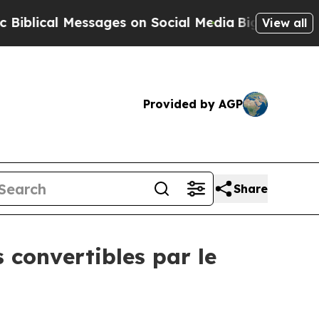
essages on Social Media
Big Food vs. The People.
View all
Provided by AGP
Share
convertibles par le